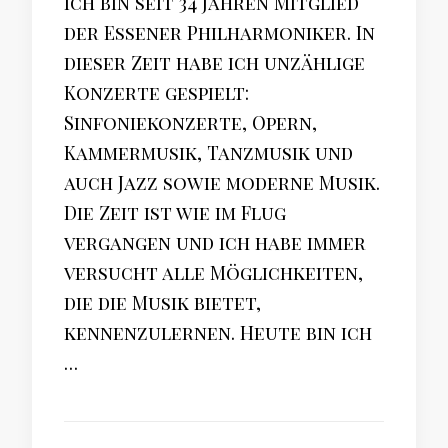
ich bin seit 34 Jahren Mitglied
der Essener Philharmoniker. In
dieser Zeit habe ich unzählige
Konzerte gespielt:
Sinfoniekonzerte, Opern,
Kammermusik, Tanzmusik und
auch Jazz sowie moderne Musik.
Die Zeit ist wie im Flug
vergangen und ich habe immer
versucht alle Möglichkeiten,
die die Musik bietet,
kennenzulernen. Heute bin ich
…