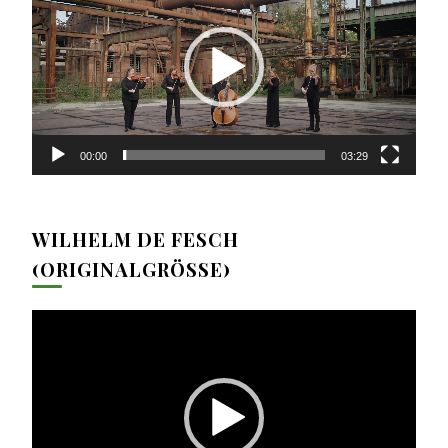
Player
00:00
03:29
WILHELM DE FESCH
(ORIGINALGRÖSSE)
Video-
Player