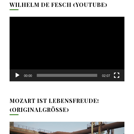
WILHELM DE FESCH (YOUTUBE)
Video-
Player
00:00
02:07
MOZART IST LEBENSFREUDE!
(ORIGINALGRÖSSE)
Video-