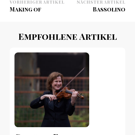
Beitragsnavigation
VORHERIGER ARTIKEL
NÄCHSTER ARTIKEL
Making of
Bassolino
Empfohlene Artikel