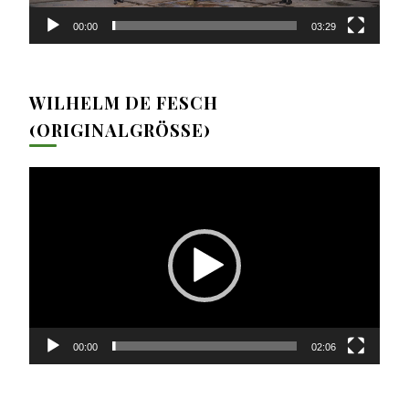
00:00
03:29
WILHELM DE FESCH
(ORIGINALGRÖSSE)
Video-
Player
00:00
02:06