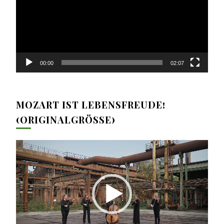
00:00
02:07
MOZART IST LEBENSFREUDE!
(ORIGINALGRÖSSE)
Video-
Player