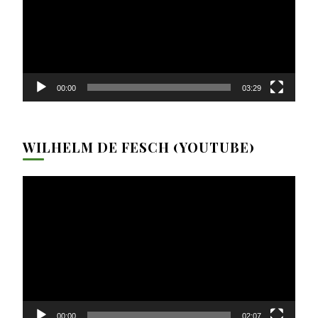
00:00
03:29
WILHELM DE FESCH (YOUTUBE)
Video-
Player
00:00
02:07